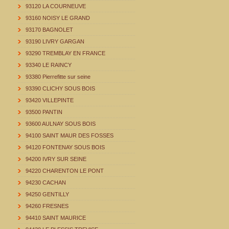
93120 LA COURNEUVE
93160 NOISY LE GRAND
93170 BAGNOLET
93190 LIVRY GARGAN
93290 TREMBLAY EN FRANCE
93340 LE RAINCY
93380 Pierrefitte sur seine
93390 CLICHY SOUS BOIS
93420 VILLEPINTE
93500 PANTIN
93600 AULNAY SOUS BOIS
94100 SAINT MAUR DES FOSSES
94120 FONTENAY SOUS BOIS
94200 IVRY SUR SEINE
94220 CHARENTON LE PONT
94230 CACHAN
94250 GENTILLY
94260 FRESNES
94410 SAINT MAURICE