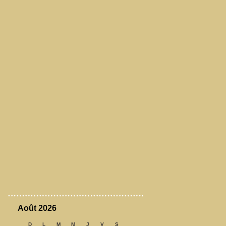
Août 2026
D
L
M
M
J
V
S