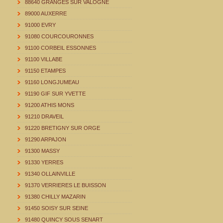
88640 GRANGES SUR VALOGNE
89000 AUXERRE
91000 EVRY
91080 COURCOURONNES
91100 CORBEIL ESSONNES
91100 VILLABE
91150 ETAMPES
91160 LONGJUMEAU
91190 GIF SUR YVETTE
91200 ATHIS MONS
91210 DRAVEIL
91220 BRETIGNY SUR ORGE
91290 ARPAJON
91300 MASSY
91330 YERRES
91340 OLLAINVILLE
91370 VERRIERES LE BUISSON
91380 CHILLY MAZARIN
91450 SOISY SUR SEINE
91480 QUINCY SOUS SENART