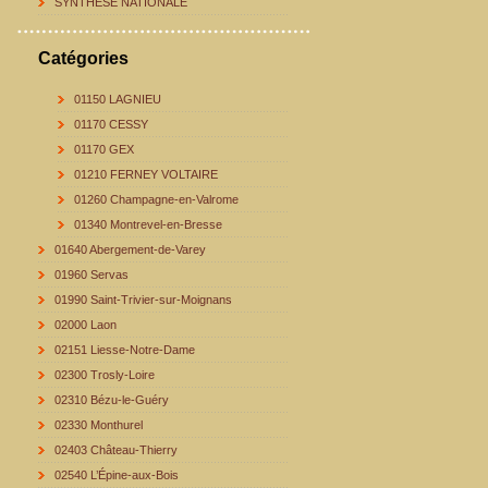
SYNTHESE NATIONALE
Catégories
01150 LAGNIEU
01170 CESSY
01170 GEX
01210 FERNEY VOLTAIRE
01260 Champagne-en-Valrome
01340 Montrevel-en-Bresse
01640 Abergement-de-Varey
01960 Servas
01990 Saint-Trivier-sur-Moignans
02000 Laon
02151 Liesse-Notre-Dame
02300 Trosly-Loire
02310 Bézu-le-Guéry
02330 Monthurel
02403 Château-Thierry
02540 L’Épine-aux-Bois