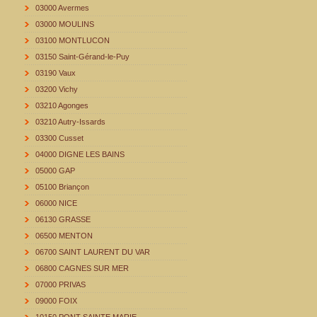
03000 Avermes
03000 MOULINS
03100 MONTLUCON
03150 Saint-Gérand-le-Puy
03190 Vaux
03200 Vichy
03210 Agonges
03210 Autry-Issards
03300 Cusset
04000 DIGNE LES BAINS
05000 GAP
05100 Briançon
06000 NICE
06130 GRASSE
06500 MENTON
06700 SAINT LAURENT DU VAR
06800 CAGNES SUR MER
07000 PRIVAS
09000 FOIX