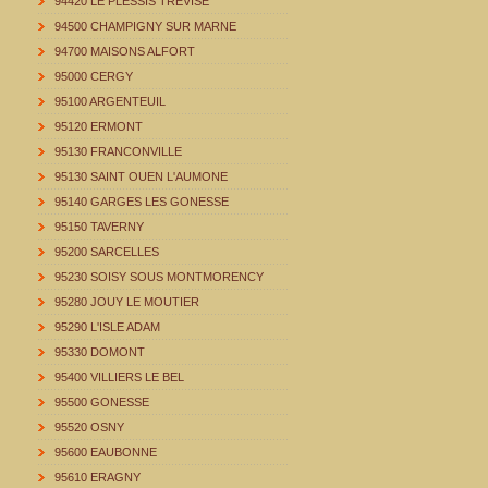
94420 LE PLESSIS TREVISE
94500 CHAMPIGNY SUR MARNE
94700 MAISONS ALFORT
95000 CERGY
95100 ARGENTEUIL
95120 ERMONT
95130 FRANCONVILLE
95130 SAINT OUEN L'AUMONE
95140 GARGES LES GONESSE
95150 TAVERNY
95200 SARCELLES
95230 SOISY SOUS MONTMORENCY
95280 JOUY LE MOUTIER
95290 L'ISLE ADAM
95330 DOMONT
95400 VILLIERS LE BEL
95500 GONESSE
95520 OSNY
95600 EAUBONNE
95610 ERAGNY