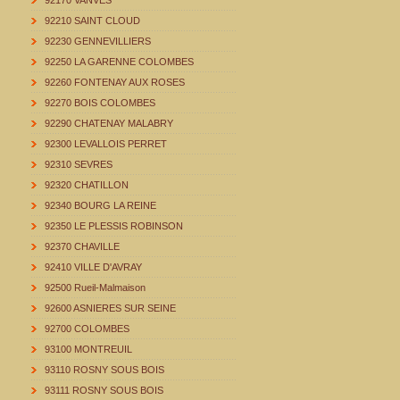
92170 VANVES
92210 SAINT CLOUD
92230 GENNEVILLIERS
92250 LA GARENNE COLOMBES
92260 FONTENAY AUX ROSES
92270 BOIS COLOMBES
92290 CHATENAY MALABRY
92300 LEVALLOIS PERRET
92310 SEVRES
92320 CHATILLON
92340 BOURG LA REINE
92350 LE PLESSIS ROBINSON
92370 CHAVILLE
92410 VILLE D'AVRAY
92500 Rueil-Malmaison
92600 ASNIERES SUR SEINE
92700 COLOMBES
93100 MONTREUIL
93110 ROSNY SOUS BOIS
93111 ROSNY SOUS BOIS