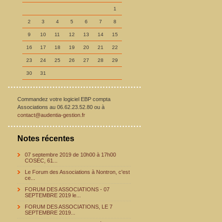
1
2
3
4
5
6
7
8
9
10
11
12
13
14
15
16
17
18
19
20
21
22
23
24
25
26
27
28
29
30
31
Commandez votre logiciel EBP compta
Associations au 06.62.23.52.80 ou à
contact@audentia-gestion.fr
Notes récentes
07 septembre 2019 de 10h00 à 17h00
COSEC, 61...
Le Forum des Associations à Nontron, c'est
ce...
FORUM DES ASSOCIATIONS - 07
SEPTEMBRE 2019 le...
FORUM DES ASSOCIATIONS, LE 7
SEPTEMBRE 2019...