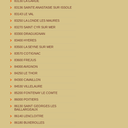
83130 LA GARDE
83136 SAINTE ANASTASIE SUR ISSOLE
83143 LE VAL
83250 LA LONDE LES MAURES
83270 SAINT CYR SUR MER
83300 DRAGUIGNAN
83400 HYERES
83500 LA SEYNE SUR MER
83570 COTIGNAC
83600 FREJUS
84000 AVIGNON
84250 LE THOR
84300 CAVAILLON
84530 VILLELAURE
85200 FONTENAY LE COMTE
86000 POITIERS
86130 SAINT GEORGES LES
BAILLARGEAUX
86140 LENCLOITRE
86180 BUXEROLLES