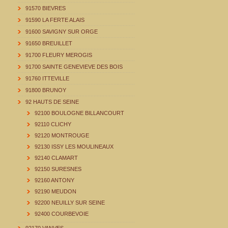
91570 BIEVRES
91590 LA FERTE ALAIS
91600 SAVIGNY SUR ORGE
91650 BREUILLET
91700 FLEURY MEROGIS
91700 SAINTE GENEVIEVE DES BOIS
91760 ITTEVILLE
91800 BRUNOY
92 HAUTS DE SEINE
92100 BOULOGNE BILLANCOURT
92110 CLICHY
92120 MONTROUGE
92130 ISSY LES MOULINEAUX
92140 CLAMART
92150 SURESNES
92160 ANTONY
92190 MEUDON
92200 NEUILLY SUR SEINE
92400 COURBEVOIE