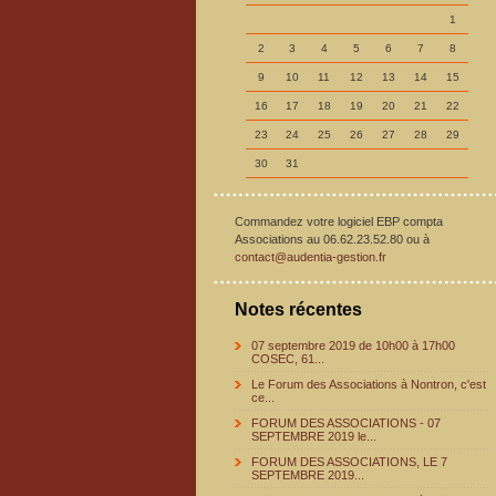
1
2
3
4
5
6
7
8
9
10
11
12
13
14
15
16
17
18
19
20
21
22
23
24
25
26
27
28
29
30
31
Commandez votre logiciel EBP compta
Associations au 06.62.23.52.80 ou à
contact@audentia-gestion.fr
Notes récentes
07 septembre 2019 de 10h00 à 17h00
COSEC, 61...
Le Forum des Associations à Nontron, c'est
ce...
FORUM DES ASSOCIATIONS - 07
SEPTEMBRE 2019 le...
FORUM DES ASSOCIATIONS, LE 7
SEPTEMBRE 2019...