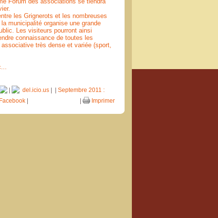
sième Forum des associations se tiendra
ier.
 entre les Grignerots et les nombreuses
la municipalité organise une grande
blic. Les visiteurs pourront ainsi
rendre connaissance de toutes les
e associative très dense et variée (sport,
...
|
del.icio.us
|
|
Septembre 2011 :
Facebook
|
|
Imprimer