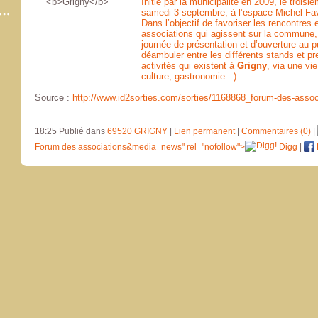
Initié par la municipalité en 2009, le troi
samedi 3 septembre, à l’espace Michel Fav
Dans l’objectif de favoriser les rencontres
associations qui agissent sur la commune, 
journée de présentation et d’ouverture au pu
déambuler entre les différents stands et p
activités qui existent à
Grigny
, via une vi
culture, gastronomie...).
Source :
http://www.id2sorties.com/sorties/1168868_forum-des-assoc
18:25 Publié dans
69520 GRIGNY
|
Lien permanent
|
Commentaires (0)
|
Forum des associations&media=news" rel="nofollow">
Digg
|