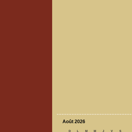
Août 2026
D
L
M
M
J
V
S