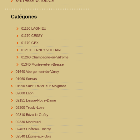
SYNTHESE NATIONALE
Catégories
01150 LAGNIEU
01170 CESSY
01170 GEX
01210 FERNEY VOLTAIRE
01260 Champagne-en-Valrome
01340 Montrevel-en-Bresse
01640 Abergement-de-Varey
01960 Servas
01990 Saint-Trivier-sur-Moignans
02000 Laon
02151 Liesse-Notre-Dame
02300 Trosly-Loire
02310 Bézu-le-Guéry
02330 Monthurel
02403 Château-Thierry
02540 L’Épine-aux-Bois