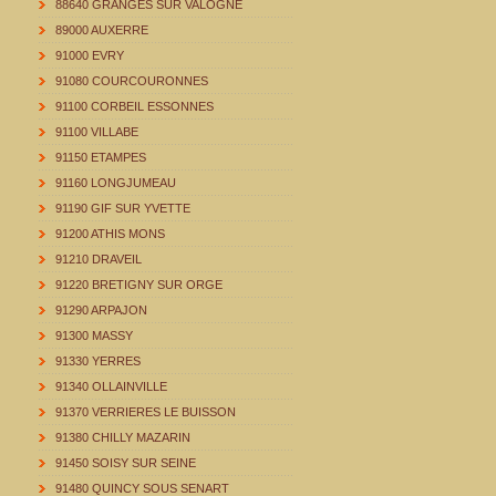
88640 GRANGES SUR VALOGNE
89000 AUXERRE
91000 EVRY
91080 COURCOURONNES
91100 CORBEIL ESSONNES
91100 VILLABE
91150 ETAMPES
91160 LONGJUMEAU
91190 GIF SUR YVETTE
91200 ATHIS MONS
91210 DRAVEIL
91220 BRETIGNY SUR ORGE
91290 ARPAJON
91300 MASSY
91330 YERRES
91340 OLLAINVILLE
91370 VERRIERES LE BUISSON
91380 CHILLY MAZARIN
91450 SOISY SUR SEINE
91480 QUINCY SOUS SENART