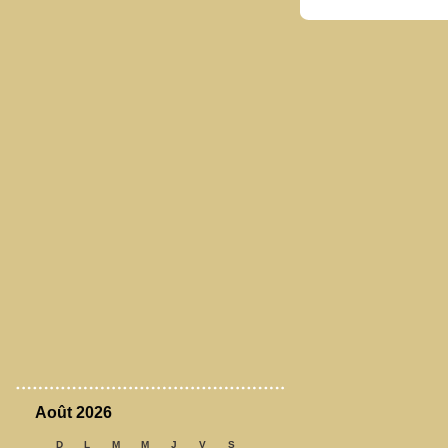
Août 2026
D
L
M
M
J
V
S