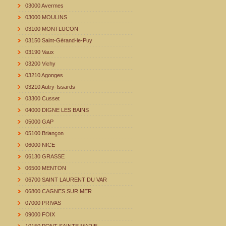
03000 Avermes
03000 MOULINS
03100 MONTLUCON
03150 Saint-Gérand-le-Puy
03190 Vaux
03200 Vichy
03210 Agonges
03210 Autry-Issards
03300 Cusset
04000 DIGNE LES BAINS
05000 GAP
05100 Briançon
06000 NICE
06130 GRASSE
06500 MENTON
06700 SAINT LAURENT DU VAR
06800 CAGNES SUR MER
07000 PRIVAS
09000 FOIX