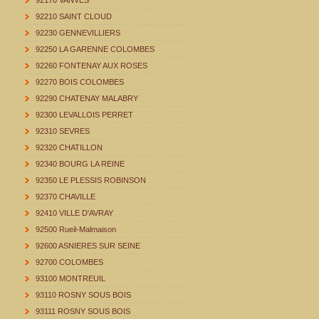
92170 VANVES
92210 SAINT CLOUD
92230 GENNEVILLIERS
92250 LA GARENNE COLOMBES
92260 FONTENAY AUX ROSES
92270 BOIS COLOMBES
92290 CHATENAY MALABRY
92300 LEVALLOIS PERRET
92310 SEVRES
92320 CHATILLON
92340 BOURG LA REINE
92350 LE PLESSIS ROBINSON
92370 CHAVILLE
92410 VILLE D'AVRAY
92500 Rueil-Malmaison
92600 ASNIERES SUR SEINE
92700 COLOMBES
93100 MONTREUIL
93110 ROSNY SOUS BOIS
93111 ROSNY SOUS BOIS