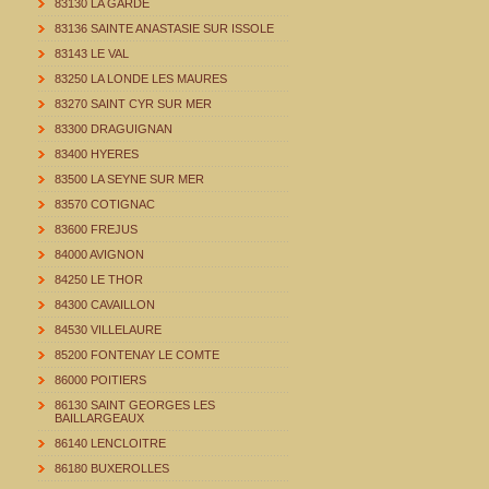
83130 LA GARDE
83136 SAINTE ANASTASIE SUR ISSOLE
83143 LE VAL
83250 LA LONDE LES MAURES
83270 SAINT CYR SUR MER
83300 DRAGUIGNAN
83400 HYERES
83500 LA SEYNE SUR MER
83570 COTIGNAC
83600 FREJUS
84000 AVIGNON
84250 LE THOR
84300 CAVAILLON
84530 VILLELAURE
85200 FONTENAY LE COMTE
86000 POITIERS
86130 SAINT GEORGES LES
BAILLARGEAUX
86140 LENCLOITRE
86180 BUXEROLLES