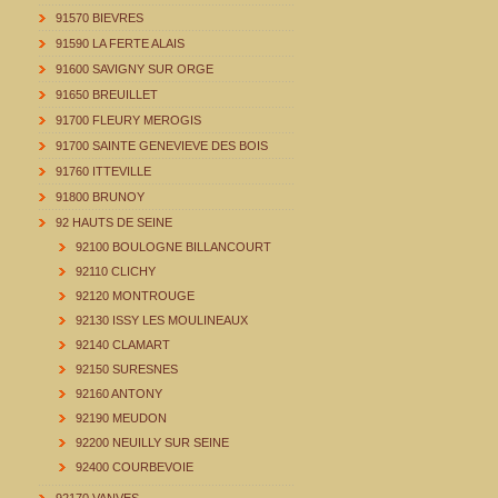
91570 BIEVRES
91590 LA FERTE ALAIS
91600 SAVIGNY SUR ORGE
91650 BREUILLET
91700 FLEURY MEROGIS
91700 SAINTE GENEVIEVE DES BOIS
91760 ITTEVILLE
91800 BRUNOY
92 HAUTS DE SEINE
92100 BOULOGNE BILLANCOURT
92110 CLICHY
92120 MONTROUGE
92130 ISSY LES MOULINEAUX
92140 CLAMART
92150 SURESNES
92160 ANTONY
92190 MEUDON
92200 NEUILLY SUR SEINE
92400 COURBEVOIE