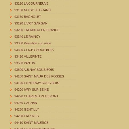
93120 LA COURNEUVE
93160 NOISY LE GRAND
93170 BAGNOLET
93190 LIVRY GARGAN
93290 TREMBLAY EN FRANCE
93340 LE RAINCY
93380 Pierrefitte sur seine
93390 CLICHY SOUS BOIS
93420 VILLEPINTE
93500 PANTIN
93600 AULNAY SOUS BOIS
94100 SAINT MAUR DES FOSSES
94120 FONTENAY SOUS BOIS
94200 IVRY SUR SEINE
94220 CHARENTON LE PONT
94230 CACHAN
94250 GENTILLY
94260 FRESNES
94410 SAINT MAURICE