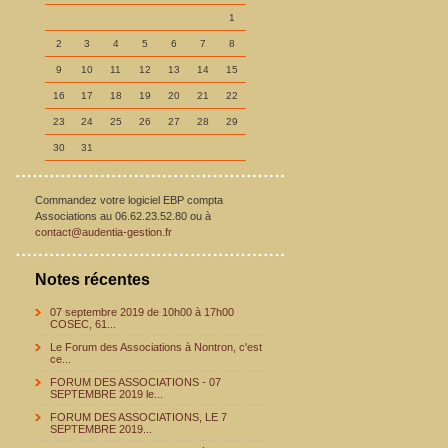
1
2
3
4
5
6
7
8
9
10
11
12
13
14
15
16
17
18
19
20
21
22
23
24
25
26
27
28
29
30
31
Commandez votre logiciel EBP compta
Associations au 06.62.23.52.80 ou à
contact@audentia-gestion.fr
Notes récentes
07 septembre 2019 de 10h00 à 17h00
COSEC, 61...
Le Forum des Associations à Nontron, c'est
ce...
FORUM DES ASSOCIATIONS - 07
SEPTEMBRE 2019 le...
FORUM DES ASSOCIATIONS, LE 7
SEPTEMBRE 2019...