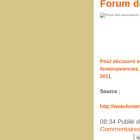
Forum d
Pour découvrir et
fontenaisiennes,
2011.
Source :
http://www.fonte
08:34 Publié 
Commentaires
|