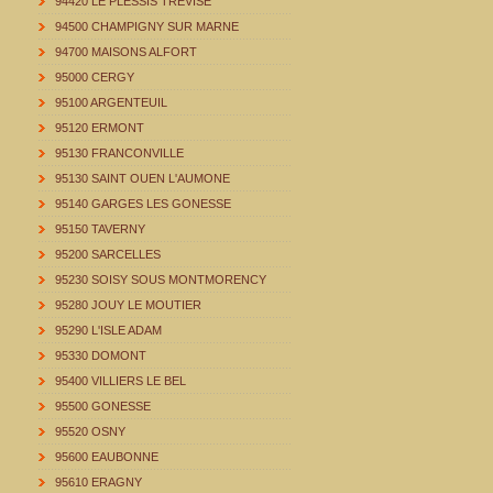
94420 LE PLESSIS TREVISE
94500 CHAMPIGNY SUR MARNE
94700 MAISONS ALFORT
95000 CERGY
95100 ARGENTEUIL
95120 ERMONT
95130 FRANCONVILLE
95130 SAINT OUEN L'AUMONE
95140 GARGES LES GONESSE
95150 TAVERNY
95200 SARCELLES
95230 SOISY SOUS MONTMORENCY
95280 JOUY LE MOUTIER
95290 L'ISLE ADAM
95330 DOMONT
95400 VILLIERS LE BEL
95500 GONESSE
95520 OSNY
95600 EAUBONNE
95610 ERAGNY