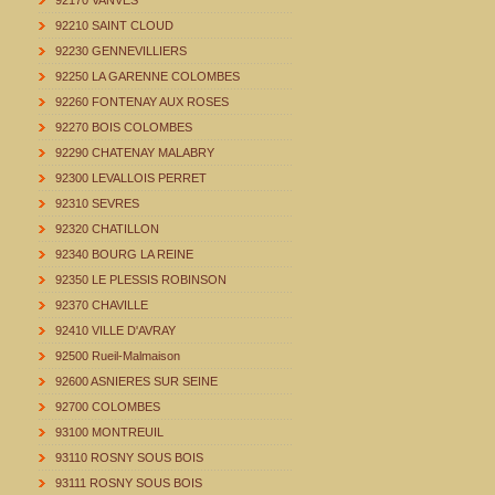
92170 VANVES
92210 SAINT CLOUD
92230 GENNEVILLIERS
92250 LA GARENNE COLOMBES
92260 FONTENAY AUX ROSES
92270 BOIS COLOMBES
92290 CHATENAY MALABRY
92300 LEVALLOIS PERRET
92310 SEVRES
92320 CHATILLON
92340 BOURG LA REINE
92350 LE PLESSIS ROBINSON
92370 CHAVILLE
92410 VILLE D'AVRAY
92500 Rueil-Malmaison
92600 ASNIERES SUR SEINE
92700 COLOMBES
93100 MONTREUIL
93110 ROSNY SOUS BOIS
93111 ROSNY SOUS BOIS