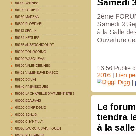
Samedi 
56000 VANNES
56100 LORIENT
2ème FORU
56130 MARZAN
Samedi 3 Se
56800 PLOERMEL
à la
Salle de
59113 SECLIN
59134 HERLIES
Ouverture de
59165 AUBERCHICOURT
59200 TOURCOING
59290 WASQUEHAL
59300 VALENCIENNES
16:56 Publié 
59491 VILLENEUVE D'ASCQ
2016
|
Lien p
59500 DOUAI
Digg
|
59840 PREMESQUES
59930 LA CHAPELLE D'ARMENTIERES
60000 BEAUVAIS
Le forum
60200 COMPIEGNE
tiendra 
60300 SENLIS
60500 CHANTILLY
à la sall
60610 LACROIX SAINT OUEN
60700 FLEURINES