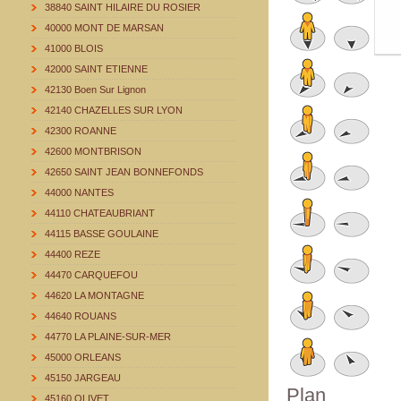
38840 SAINT HILAIRE DU ROSIER
40000 MONT DE MARSAN
41000 BLOIS
42000 SAINT ETIENNE
42130 Boen Sur Lignon
42140 CHAZELLES SUR LYON
42300 ROANNE
42600 MONTBRISON
42650 SAINT JEAN BONNEFONDS
44000 NANTES
44110 CHATEAUBRIANT
44115 BASSE GOULAINE
44400 REZE
44470 CARQUEFOU
44620 LA MONTAGNE
44640 ROUANS
44770 LA PLAINE-SUR-MER
45000 ORLEANS
45150 JARGEAU
Plan
45160 OLIVET