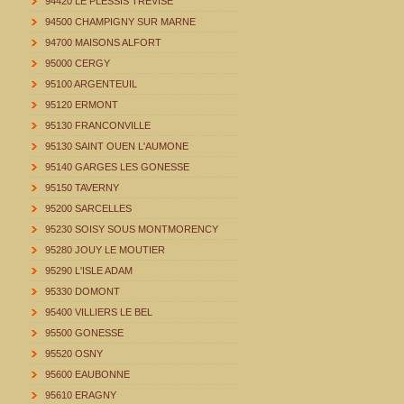
94420 LE PLESSIS TREVISE
94500 CHAMPIGNY SUR MARNE
94700 MAISONS ALFORT
95000 CERGY
95100 ARGENTEUIL
95120 ERMONT
95130 FRANCONVILLE
95130 SAINT OUEN L'AUMONE
95140 GARGES LES GONESSE
95150 TAVERNY
95200 SARCELLES
95230 SOISY SOUS MONTMORENCY
95280 JOUY LE MOUTIER
95290 L'ISLE ADAM
95330 DOMONT
95400 VILLIERS LE BEL
95500 GONESSE
95520 OSNY
95600 EAUBONNE
95610 ERAGNY