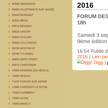
2016
69390 VERNAISON
69400 VILLEFRANCE SUR SAONE
FORUM DES
69440 MORNANT
69500 BRON
18h
69510 MESSIMY
69520 GRIGNY
Samedi 3 sep
69600 OULLINS
9ème édition
69660 COLLONGES
69700 MONTAGNY
16:54 Publié 
69780 TOUSSIEU
2016
|
Lien p
69800 SAINT PRIEST
Digg
|
69970 CHAPONNAY
70000 NOIDANS LES VESOUL
70000 VESOUL
71100 CHALON SUR SAONE
71880 CHATENOY LE ROYAL
73000 CHAMBERY
73400 UGINE
74000 ANNECY