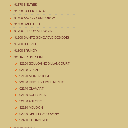
91570 BIEVRES
91590 LA FERTE ALAIS
91600 SAVIGNY SUR ORGE
91650 BREUILLET
91700 FLEURY MEROGIS
91700 SAINTE GENEVIEVE DES BOIS
91760 ITTEVILLE
91800 BRUNOY
92 HAUTS DE SEINE
92100 BOULOGNE BILLANCOURT
92110 CLICHY
92120 MONTROUGE
92130 ISSY LES MOULINEAUX
92140 CLAMART
92150 SURESNES
92160 ANTONY
92190 MEUDON
92200 NEUILLY SUR SEINE
92400 COURBEVOIE