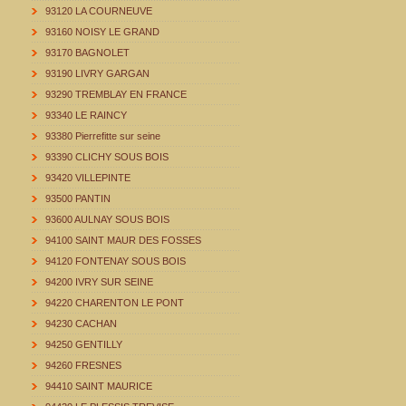
93120 LA COURNEUVE
93160 NOISY LE GRAND
93170 BAGNOLET
93190 LIVRY GARGAN
93290 TREMBLAY EN FRANCE
93340 LE RAINCY
93380 Pierrefitte sur seine
93390 CLICHY SOUS BOIS
93420 VILLEPINTE
93500 PANTIN
93600 AULNAY SOUS BOIS
94100 SAINT MAUR DES FOSSES
94120 FONTENAY SOUS BOIS
94200 IVRY SUR SEINE
94220 CHARENTON LE PONT
94230 CACHAN
94250 GENTILLY
94260 FRESNES
94410 SAINT MAURICE