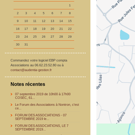
1
2
3
4
5
6
7
8
9
10
11
12
13
14
15
16
17
18
19
20
21
22
23
24
25
26
27
28
29
30
31
Commandez votre logiciel EBP compta
Associations au 06.62.23.52.80 ou à
contact@audentia-gestion.fr
Notes récentes
07 septembre 2019 de 10h00 à 17h00
COSEC, 61...
Le Forum des Associations à Nontron, c'est
ce...
FORUM DES ASSOCIATIONS - 07
SEPTEMBRE 2019 le...
FORUM DES ASSOCIATIONS, LE 7
SEPTEMBRE 2019...