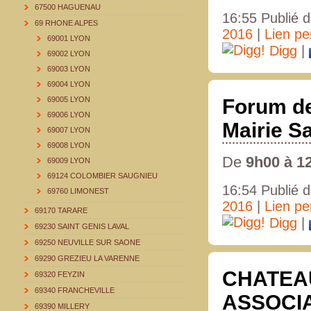
67500 HAGUENAU
16:55 Publié 
69 RHONE ALPES
2016
|
Lien p
69001 LYON
Digg
|
69002 LYON
69003 LYON
69004 LYON
69005 LYON
Forum de
69006 LYON
Mairie S
69007 LYON
69008 LYON
De
9h00 à 1
69009 LYON
69124 COLOMBIER SAUGNIEU
16:54 Publié 
69760 LIMONEST
2016
|
Lien p
69170 TARARE
Digg
|
69230 SAINT GENIS LAVAL
69250 NEUVILLE SUR SAONE
69290 GREZIEU LA VARENNE
CHATEA
69320 FEYZIN
69340 FRANCHEVILLE
ASSOCI
69390 MILLERY