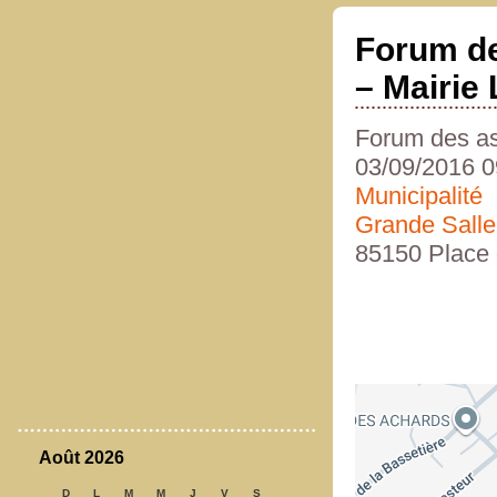
Forum de
– Mairie
Forum des as
03/09/2016 0
Municipalité
Grande Salle
85150 Place 
Août 2026
D
L
M
M
J
V
S