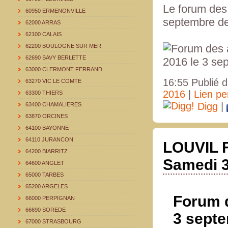
Le forum des
60950 ERMENONVILLE
septembre de
62000 ARRAS
62100 CALAIS
62200 BOULOGNE SUR MER
62690 SAVY BERLETTE
63000 CLERMONT FERRAND
16:55 Publié 
63270 VIC LE COMTE
2016
|
Lien p
63300 THIERS
Digg
|
63400 CHAMALIERES
63870 ORCINES
64100 BAYONNE
64110 JURANCON
LOUVIL F
64200 BIARRITZ
Samedi 
64600 ANGLET
65000 TARBES
65200 ARGELES
Forum 
66000 PERPIGNAN
66690 SOREDE
3 sept
67000 STRASBOURG