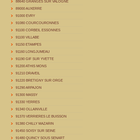
88640 GRANGES SUR VALOGNE
89000 AUXERRE
91000 EVRY
91080 COURCOURONNES
91100 CORBEIL ESSONNES
91100 VILLABE
91150 ETAMPES
91160 LONGJUMEAU
91190 GIF SUR YVETTE
91200 ATHIS MONS
91210 DRAVEIL
91220 BRETIGNY SUR ORGE
91290 ARPAJON
91300 MASSY
91330 YERRES
91340 OLLAINVILLE
91370 VERRIERES LE BUISSON
91380 CHILLY MAZARIN
91450 SOISY SUR SEINE
91480 QUINCY SOUS SENART