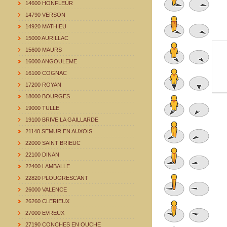
14600 HONFLEUR
14790 VERSON
14920 MATHIEU
15000 AURILLAC
15600 MAURS
16000 ANGOULEME
16100 COGNAC
17200 ROYAN
18000 BOURGES
19000 TULLE
19100 BRIVE LA GAILLARDE
21140 SEMUR EN AUXOIS
22000 SAINT BRIEUC
22100 DINAN
22400 LAMBALLE
22820 PLOUGRESCANT
26000 VALENCE
26260 CLERIEUX
27000 EVREUX
27190 CONCHES EN OUCHE