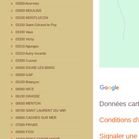
03000 Avermes
03000 MOULINS
03100 MONTLUCON
03150 Saint-Gérand-le-Puy
03190 Vaux
03200 Vichy
03210 Agonges
03210 Autry-Issards
03300 Cusset
04000 DIGNE LES BAINS
05000 GAP
05100 Briançon
06000 NICE
06130 GRASSE
Données car
06500 MENTON
06700 SAINT LAURENT DU VAR
06800 CAGNES SUR MER
Conditions d'u
07000 PRIVAS
09000 FOIX
Signaler une