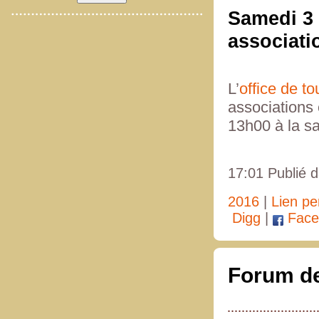
Samedi 3 
associatio
L’
office de t
associations 
13h00 à la s
17:01 Publié 
2016
|
Lien p
Digg
|
Face
Forum de