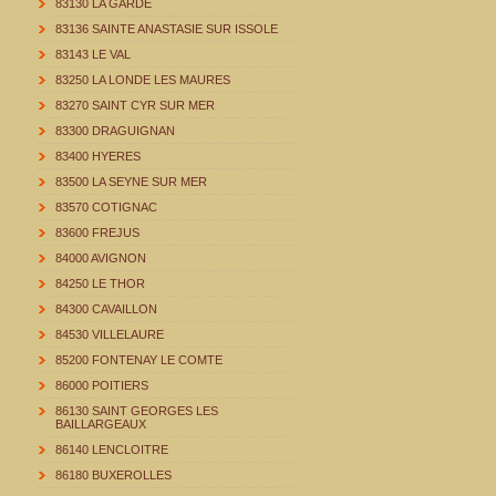
83130 LA GARDE
83136 SAINTE ANASTASIE SUR ISSOLE
83143 LE VAL
83250 LA LONDE LES MAURES
83270 SAINT CYR SUR MER
83300 DRAGUIGNAN
83400 HYERES
83500 LA SEYNE SUR MER
83570 COTIGNAC
83600 FREJUS
84000 AVIGNON
84250 LE THOR
84300 CAVAILLON
84530 VILLELAURE
85200 FONTENAY LE COMTE
86000 POITIERS
86130 SAINT GEORGES LES
BAILLARGEAUX
86140 LENCLOITRE
86180 BUXEROLLES