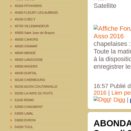
Satellite
45300 PITHIVIERS
45400 FLEURY LES AUBRAIS
45430 CHECY
45700 VILLEMANDEUR
45800 Saint Jean de Brayes
46000 CAHORS
chapelaises : 
46500 GRAMAT
Toute la mati
48000 MENDE
à la dispositi
48300 LANGOGNE
enregistrer l
49000 ANGERS
49430 DURTAL
50100 CHERBOURG
16:57 Publié 
50230 AGON COUTAINVILLE
2016
|
Lien p
50250 LA HAYE DU PUITS
Digg
|
51100 REIMS
52000 CHAUMONT
53000 LAVAL
53600 EVRON
ABONDAN
54200 TOUL