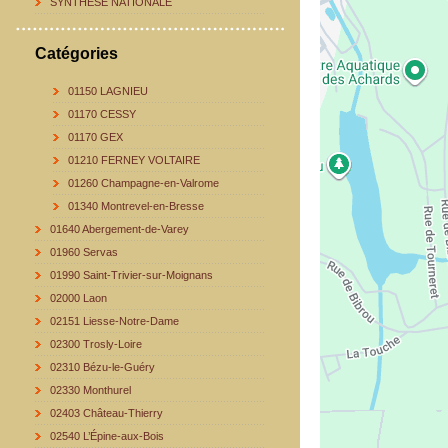
SYNTHESE NATIONALE
Catégories
01150 LAGNIEU
01170 CESSY
01170 GEX
01210 FERNEY VOLTAIRE
01260 Champagne-en-Valrome
01340 Montrevel-en-Bresse
01640 Abergement-de-Varey
01960 Servas
01990 Saint-Trivier-sur-Moignans
02000 Laon
02151 Liesse-Notre-Dame
02300 Trosly-Loire
02310 Bézu-le-Guéry
02330 Monthurel
02403 Château-Thierry
02540 L’Épine-aux-Bois