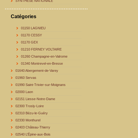
SYNTHESE NATIONALE
Catégories
01150 LAGNIEU
01170 CESSY
01170 GEX
01210 FERNEY VOLTAIRE
01260 Champagne-en-Valrome
01340 Montrevel-en-Bresse
01640 Abergement-de-Varey
01960 Servas
01990 Saint-Trivier-sur-Moignans
02000 Laon
02151 Liesse-Notre-Dame
02300 Trosly-Loire
02310 Bézu-le-Guéry
02330 Monthurel
02403 Château-Thierry
02540 L’Épine-aux-Bois