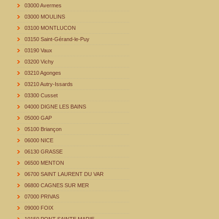
03000 Avermes
03000 MOULINS
03100 MONTLUCON
03150 Saint-Gérand-le-Puy
03190 Vaux
03200 Vichy
03210 Agonges
03210 Autry-Issards
03300 Cusset
04000 DIGNE LES BAINS
05000 GAP
05100 Briançon
06000 NICE
06130 GRASSE
06500 MENTON
06700 SAINT LAURENT DU VAR
06800 CAGNES SUR MER
07000 PRIVAS
09000 FOIX