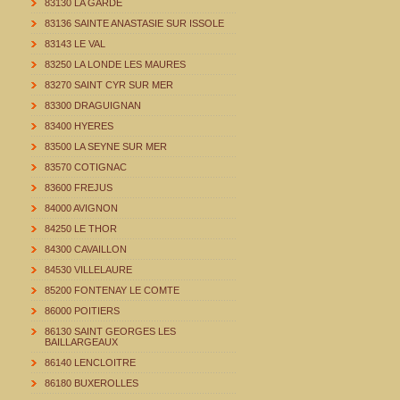
83130 LA GARDE
83136 SAINTE ANASTASIE SUR ISSOLE
83143 LE VAL
83250 LA LONDE LES MAURES
83270 SAINT CYR SUR MER
83300 DRAGUIGNAN
83400 HYERES
83500 LA SEYNE SUR MER
83570 COTIGNAC
83600 FREJUS
84000 AVIGNON
84250 LE THOR
84300 CAVAILLON
84530 VILLELAURE
85200 FONTENAY LE COMTE
86000 POITIERS
86130 SAINT GEORGES LES
BAILLARGEAUX
86140 LENCLOITRE
86180 BUXEROLLES