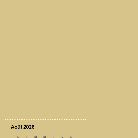
Août 2026
D
L
M
M
J
V
S