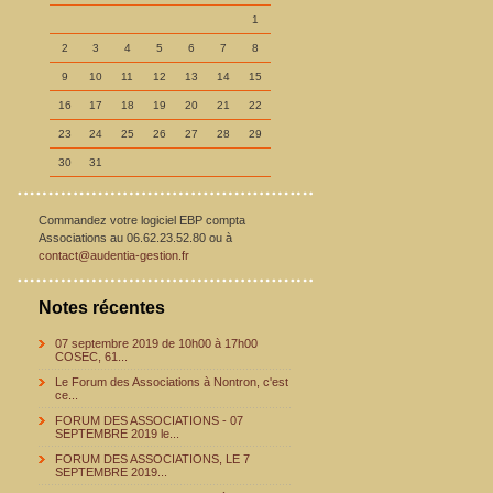
1
2
3
4
5
6
7
8
9
10
11
12
13
14
15
16
17
18
19
20
21
22
23
24
25
26
27
28
29
30
31
Commandez votre logiciel EBP compta
Associations au 06.62.23.52.80 ou à
contact@audentia-gestion.fr
Notes récentes
07 septembre 2019 de 10h00 à 17h00
COSEC, 61...
Le Forum des Associations à Nontron, c'est
ce...
FORUM DES ASSOCIATIONS - 07
SEPTEMBRE 2019 le...
FORUM DES ASSOCIATIONS, LE 7
SEPTEMBRE 2019...