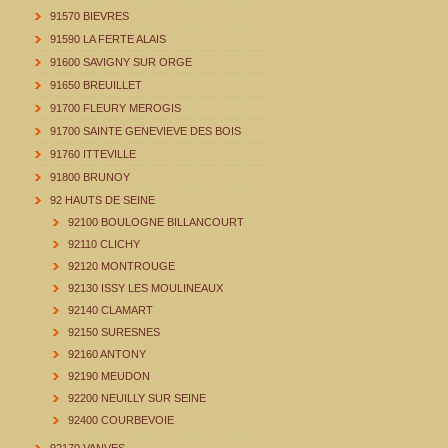
91570 BIEVRES
91590 LA FERTE ALAIS
91600 SAVIGNY SUR ORGE
91650 BREUILLET
91700 FLEURY MEROGIS
91700 SAINTE GENEVIEVE DES BOIS
91760 ITTEVILLE
91800 BRUNOY
92 HAUTS DE SEINE
92100 BOULOGNE BILLANCOURT
92110 CLICHY
92120 MONTROUGE
92130 ISSY LES MOULINEAUX
92140 CLAMART
92150 SURESNES
92160 ANTONY
92190 MEUDON
92200 NEUILLY SUR SEINE
92400 COURBEVOIE