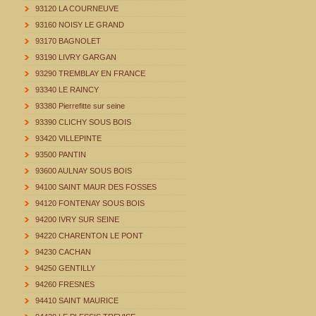
93120 LA COURNEUVE
93160 NOISY LE GRAND
93170 BAGNOLET
93190 LIVRY GARGAN
93290 TREMBLAY EN FRANCE
93340 LE RAINCY
93380 Pierrefitte sur seine
93390 CLICHY SOUS BOIS
93420 VILLEPINTE
93500 PANTIN
93600 AULNAY SOUS BOIS
94100 SAINT MAUR DES FOSSES
94120 FONTENAY SOUS BOIS
94200 IVRY SUR SEINE
94220 CHARENTON LE PONT
94230 CACHAN
94250 GENTILLY
94260 FRESNES
94410 SAINT MAURICE