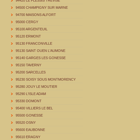
94420 LE PLESSIS TREVISE
94500 CHAMPIGNY SUR MARNE
94700 MAISONS ALFORT
95000 CERGY
95100 ARGENTEUIL
95120 ERMONT
95130 FRANCONVILLE
95130 SAINT OUEN L'AUMONE
95140 GARGES LES GONESSE
95150 TAVERNY
95200 SARCELLES
95230 SOISY SOUS MONTMORENCY
95280 JOUY LE MOUTIER
95290 L'ISLE ADAM
95330 DOMONT
95400 VILLIERS LE BEL
95500 GONESSE
95520 OSNY
95600 EAUBONNE
95610 ERAGNY