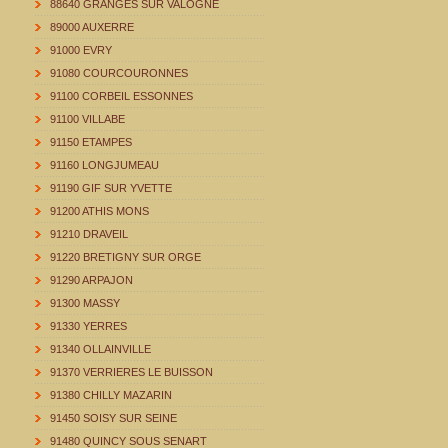
88640 GRANGES SUR VALOGNE
89000 AUXERRE
91000 EVRY
91080 COURCOURONNES
91100 CORBEIL ESSONNES
91100 VILLABE
91150 ETAMPES
91160 LONGJUMEAU
91190 GIF SUR YVETTE
91200 ATHIS MONS
91210 DRAVEIL
91220 BRETIGNY SUR ORGE
91290 ARPAJON
91300 MASSY
91330 YERRES
91340 OLLAINVILLE
91370 VERRIERES LE BUISSON
91380 CHILLY MAZARIN
91450 SOISY SUR SEINE
91480 QUINCY SOUS SENART