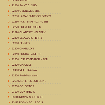
92170 VANVES
92210 SAINT CLOUD
92230 GENNEVILLIERS
92250 LA GARENNE COLOMBES
92260 FONTENAY AUX ROSES
92270 BOIS COLOMBES
92290 CHATENAY MALABRY
92300 LEVALLOIS PERRET
92310 SEVRES
92320 CHATILLON
92340 BOURG LA REINE
92350 LE PLESSIS ROBINSON
92370 CHAVILLE
92410 VILLE D'AVRAY
92500 Rueil-Malmaison
92600 ASNIERES SUR SEINE
92700 COLOMBES
93100 MONTREUIL
93110 ROSNY SOUS BOIS
93111 ROSNY SOUS BOIS