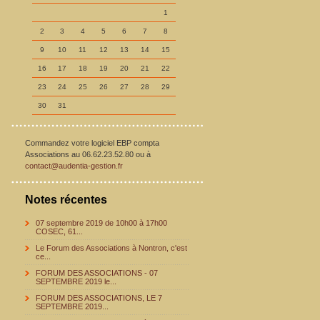
1
2
3
4
5
6
7
8
9
10
11
12
13
14
15
16
17
18
19
20
21
22
23
24
25
26
27
28
29
30
31
Commandez votre logiciel EBP compta
Associations au 06.62.23.52.80 ou à
contact@audentia-gestion.fr
Notes récentes
07 septembre 2019 de 10h00 à 17h00
COSEC, 61...
Le Forum des Associations à Nontron, c'est
ce...
FORUM DES ASSOCIATIONS - 07
SEPTEMBRE 2019 le...
FORUM DES ASSOCIATIONS, LE 7
SEPTEMBRE 2019...