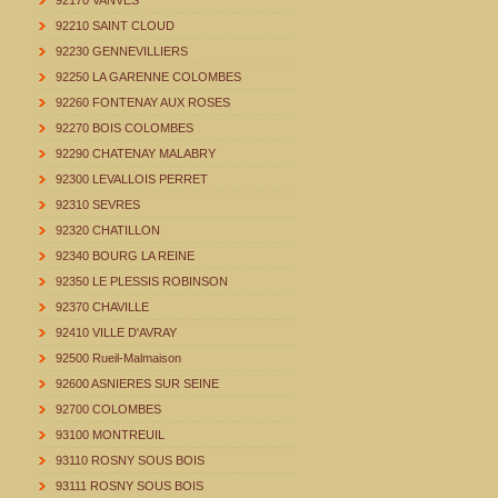
92170 VANVES
92210 SAINT CLOUD
92230 GENNEVILLIERS
92250 LA GARENNE COLOMBES
92260 FONTENAY AUX ROSES
92270 BOIS COLOMBES
92290 CHATENAY MALABRY
92300 LEVALLOIS PERRET
92310 SEVRES
92320 CHATILLON
92340 BOURG LA REINE
92350 LE PLESSIS ROBINSON
92370 CHAVILLE
92410 VILLE D'AVRAY
92500 Rueil-Malmaison
92600 ASNIERES SUR SEINE
92700 COLOMBES
93100 MONTREUIL
93110 ROSNY SOUS BOIS
93111 ROSNY SOUS BOIS