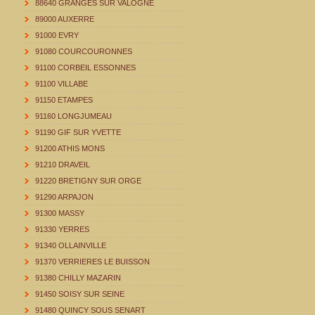
88640 GRANGES SUR VALOGNE
89000 AUXERRE
91000 EVRY
91080 COURCOURONNES
91100 CORBEIL ESSONNES
91100 VILLABE
91150 ETAMPES
91160 LONGJUMEAU
91190 GIF SUR YVETTE
91200 ATHIS MONS
91210 DRAVEIL
91220 BRETIGNY SUR ORGE
91290 ARPAJON
91300 MASSY
91330 YERRES
91340 OLLAINVILLE
91370 VERRIERES LE BUISSON
91380 CHILLY MAZARIN
91450 SOISY SUR SEINE
91480 QUINCY SOUS SENART