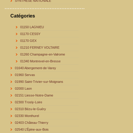
SYNTHESE NATIONALE
Catégories
01150 LAGNIEU
01170 CESSY
01170 GEX
01210 FERNEY VOLTAIRE
01260 Champagne-en-Valrome
01340 Montrevel-en-Bresse
01640 Abergement-de-Varey
01960 Servas
01990 Saint-Trivier-sur-Moignans
02000 Laon
02151 Liesse-Notre-Dame
02300 Trosly-Loire
02310 Bézu-le-Guéry
02330 Monthurel
02403 Château-Thierry
02540 L’Épine-aux-Bois