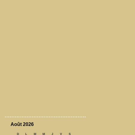
Août 2026
D
L
M
M
J
V
S