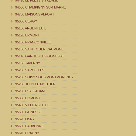
94420 LE PLESSIS TREVISE
94500 CHAMPIGNY SUR MARNE
94700 MAISONS ALFORT
95000 CERGY
95100 ARGENTEUIL
95120 ERMONT
95130 FRANCONVILLE
95130 SAINT OUEN L'AUMONE
95140 GARGES LES GONESSE
95150 TAVERNY
95200 SARCELLES
95230 SOISY SOUS MONTMORENCY
95280 JOUY LE MOUTIER
95290 L'ISLE ADAM
95330 DOMONT
95400 VILLIERS LE BEL
95500 GONESSE
95520 OSNY
95600 EAUBONNE
95610 ERAGNY