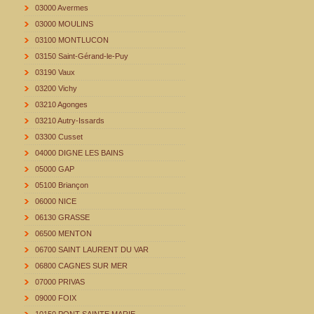
03000 Avermes
03000 MOULINS
03100 MONTLUCON
03150 Saint-Gérand-le-Puy
03190 Vaux
03200 Vichy
03210 Agonges
03210 Autry-Issards
03300 Cusset
04000 DIGNE LES BAINS
05000 GAP
05100 Briançon
06000 NICE
06130 GRASSE
06500 MENTON
06700 SAINT LAURENT DU VAR
06800 CAGNES SUR MER
07000 PRIVAS
09000 FOIX