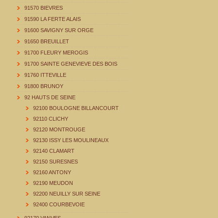
91570 BIEVRES
91590 LA FERTE ALAIS
91600 SAVIGNY SUR ORGE
91650 BREUILLET
91700 FLEURY MEROGIS
91700 SAINTE GENEVIEVE DES BOIS
91760 ITTEVILLE
91800 BRUNOY
92 HAUTS DE SEINE
92100 BOULOGNE BILLANCOURT
92110 CLICHY
92120 MONTROUGE
92130 ISSY LES MOULINEAUX
92140 CLAMART
92150 SURESNES
92160 ANTONY
92190 MEUDON
92200 NEUILLY SUR SEINE
92400 COURBEVOIE