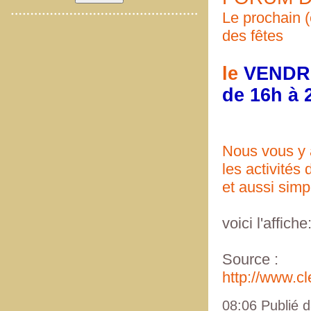
Le prochain (
des fêtes
le
VENDR
de 16h à 
Nous vous y 
les activités
et aussi sim
voici l'affiche
Source :
http://www.cl
08:06 Publié 