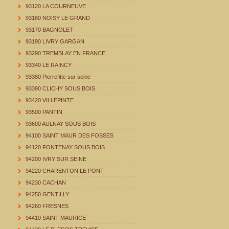
93120 LA COURNEUVE
93160 NOISY LE GRAND
93170 BAGNOLET
93190 LIVRY GARGAN
93290 TREMBLAY EN FRANCE
93340 LE RAINCY
93380 Pierrefitte sur seine
93390 CLICHY SOUS BOIS
93420 VILLEPINTE
93500 PANTIN
93600 AULNAY SOUS BOIS
94100 SAINT MAUR DES FOSSES
94120 FONTENAY SOUS BOIS
94200 IVRY SUR SEINE
94220 CHARENTON LE PONT
94230 CACHAN
94250 GENTILLY
94260 FRESNES
94410 SAINT MAURICE