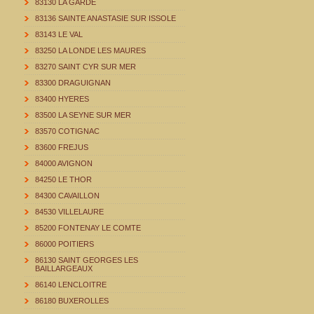
83130 LA GARDE
83136 SAINTE ANASTASIE SUR ISSOLE
83143 LE VAL
83250 LA LONDE LES MAURES
83270 SAINT CYR SUR MER
83300 DRAGUIGNAN
83400 HYERES
83500 LA SEYNE SUR MER
83570 COTIGNAC
83600 FREJUS
84000 AVIGNON
84250 LE THOR
84300 CAVAILLON
84530 VILLELAURE
85200 FONTENAY LE COMTE
86000 POITIERS
86130 SAINT GEORGES LES
BAILLARGEAUX
86140 LENCLOITRE
86180 BUXEROLLES