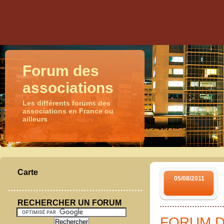
Forum des
associations
Les différents forums des
associations en France ou
ailleurs
Carte
05/08/2011
RECHERCHER UN FORUM
FORUM D