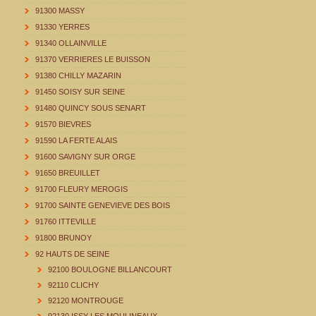
91300 MASSY
91330 YERRES
91340 OLLAINVILLE
91370 VERRIERES LE BUISSON
91380 CHILLY MAZARIN
91450 SOISY SUR SEINE
91480 QUINCY SOUS SENART
91570 BIEVRES
91590 LA FERTE ALAIS
91600 SAVIGNY SUR ORGE
91650 BREUILLET
91700 FLEURY MEROGIS
91700 SAINTE GENEVIEVE DES BOIS
91760 ITTEVILLE
91800 BRUNOY
92 HAUTS DE SEINE
92100 BOULOGNE BILLANCOURT
92110 CLICHY
92120 MONTROUGE