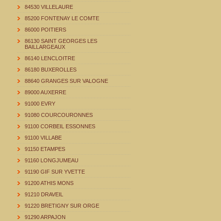
84530 VILLELAURE
85200 FONTENAY LE COMTE
86000 POITIERS
86130 SAINT GEORGES LES
BAILLARGEAUX
86140 LENCLOITRE
86180 BUXEROLLES
88640 GRANGES SUR VALOGNE
89000 AUXERRE
91000 EVRY
91080 COURCOURONNES
91100 CORBEIL ESSONNES
91100 VILLABE
91150 ETAMPES
91160 LONGJUMEAU
91190 GIF SUR YVETTE
91200 ATHIS MONS
91210 DRAVEIL
91220 BRETIGNY SUR ORGE
91290 ARPAJON