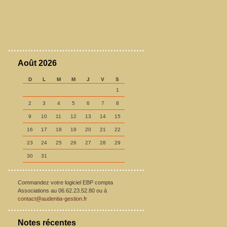
Août 2026
D
L
M
M
J
V
S
1
2
3
4
5
6
7
8
9
10
11
12
13
14
15
16
17
18
19
20
21
22
23
24
25
26
27
28
29
30
31
Commandez votre logiciel EBP compta
Associations au 06.62.23.52.80 ou à
contact@audentia-gestion.fr
Notes récentes