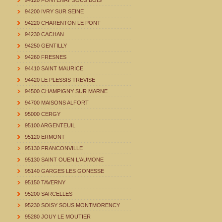
94120 FONTENAY SOUS BOIS
94200 IVRY SUR SEINE
94220 CHARENTON LE PONT
94230 CACHAN
94250 GENTILLY
94260 FRESNES
94410 SAINT MAURICE
94420 LE PLESSIS TREVISE
94500 CHAMPIGNY SUR MARNE
94700 MAISONS ALFORT
95000 CERGY
95100 ARGENTEUIL
95120 ERMONT
95130 FRANCONVILLE
95130 SAINT OUEN L'AUMONE
95140 GARGES LES GONESSE
95150 TAVERNY
95200 SARCELLES
95230 SOISY SOUS MONTMORENCY
95280 JOUY LE MOUTIER