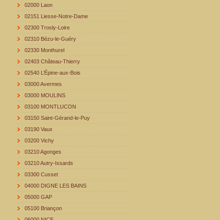
02000 Laon
02151 Liesse-Notre-Dame
02300 Trosly-Loire
02310 Bézu-le-Guéry
02330 Monthurel
02403 Château-Thierry
02540 L’Épine-aux-Bois
03000 Avermes
03000 MOULINS
03100 MONTLUCON
03150 Saint-Gérand-le-Puy
03190 Vaux
03200 Vichy
03210 Agonges
03210 Autry-Issards
03300 Cusset
04000 DIGNE LES BAINS
05000 GAP
05100 Briançon
06000 NICE