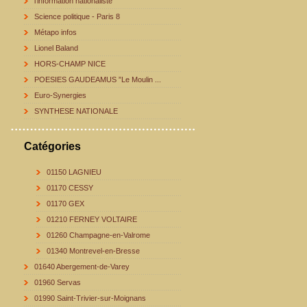
l'information nationaliste
Science politique - Paris 8
Métapo infos
Lionel Baland
HORS-CHAMP NICE
POESIES GAUDEAMUS ”Le Moulin ...
Euro-Synergies
SYNTHESE NATIONALE
Catégories
01150 LAGNIEU
01170 CESSY
01170 GEX
01210 FERNEY VOLTAIRE
01260 Champagne-en-Valrome
01340 Montrevel-en-Bresse
01640 Abergement-de-Varey
01960 Servas
01990 Saint-Trivier-sur-Moignans