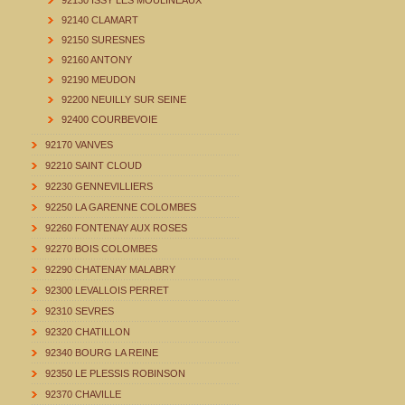
92130 ISSY LES MOULINEAUX
92140 CLAMART
92150 SURESNES
92160 ANTONY
92190 MEUDON
92200 NEUILLY SUR SEINE
92400 COURBEVOIE
92170 VANVES
92210 SAINT CLOUD
92230 GENNEVILLIERS
92250 LA GARENNE COLOMBES
92260 FONTENAY AUX ROSES
92270 BOIS COLOMBES
92290 CHATENAY MALABRY
92300 LEVALLOIS PERRET
92310 SEVRES
92320 CHATILLON
92340 BOURG LA REINE
92350 LE PLESSIS ROBINSON
92370 CHAVILLE