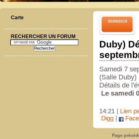
Carte
05/09/2019
RECHERCHER UN FORUM
Duby) Dé
septembr
Samedi 7 sep
(Salle Duby)
Détails de l
Le samedi 0
14:21 |
Lien p
Digg
|
Face
Page précéd