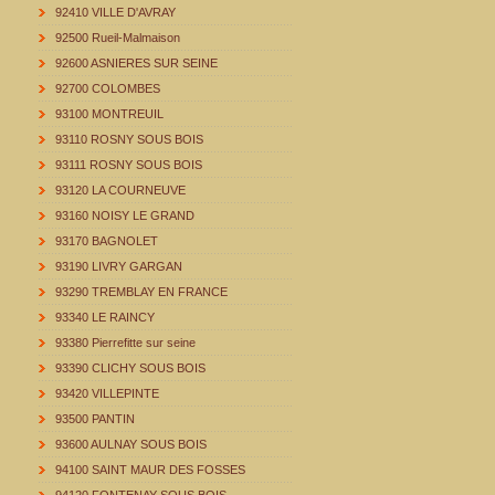
92410 VILLE D'AVRAY
92500 Rueil-Malmaison
92600 ASNIERES SUR SEINE
92700 COLOMBES
93100 MONTREUIL
93110 ROSNY SOUS BOIS
93111 ROSNY SOUS BOIS
93120 LA COURNEUVE
93160 NOISY LE GRAND
93170 BAGNOLET
93190 LIVRY GARGAN
93290 TREMBLAY EN FRANCE
93340 LE RAINCY
93380 Pierrefitte sur seine
93390 CLICHY SOUS BOIS
93420 VILLEPINTE
93500 PANTIN
93600 AULNAY SOUS BOIS
94100 SAINT MAUR DES FOSSES