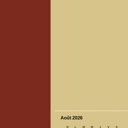
Août 2026
D
L
M
M
J
V
S