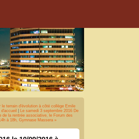
 terrain d'évolution à côté collège Emile
d'accueil
|
Le samedi 3 septembre 2016 De
de la rentrée associative, le Forum des
 14h à 18h, Gymnase Massera »