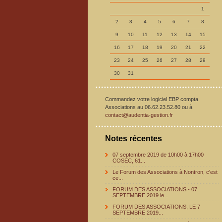
1
2
3
4
5
6
7
8
9
10
11
12
13
14
15
16
17
18
19
20
21
22
23
24
25
26
27
28
29
30
31
Commandez votre logiciel EBP compta
Associations au 06.62.23.52.80 ou à
contact@audentia-gestion.fr
Notes récentes
07 septembre 2019 de 10h00 à 17h00
COSEC, 61...
Le Forum des Associations à Nontron, c'est
ce...
FORUM DES ASSOCIATIONS - 07
SEPTEMBRE 2019 le...
FORUM DES ASSOCIATIONS, LE 7
SEPTEMBRE 2019...